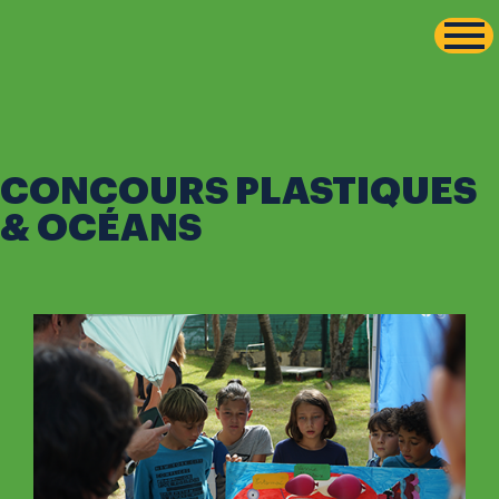
-->
Aller
SINGLE
au
contenu
CONCOURS PLASTIQUES
& OCÉANS