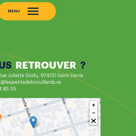
MENU
US
RETROUVER
?
Rue Juliette Dodu, 97400 Saint-Denis
@lespetitsdebrouillards.re
4 85 55
+
−