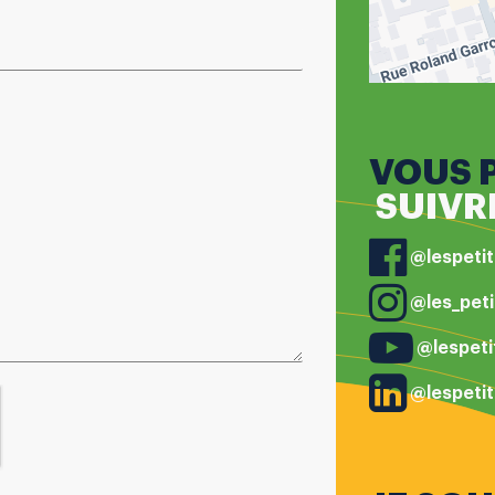
VOUS 
SUIVR
@lespeti
@les_peti
@lespeti
@lespetit