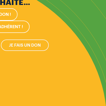
UHAITE…
DON !
ADHÉRENT !
JE FAIS UN DON