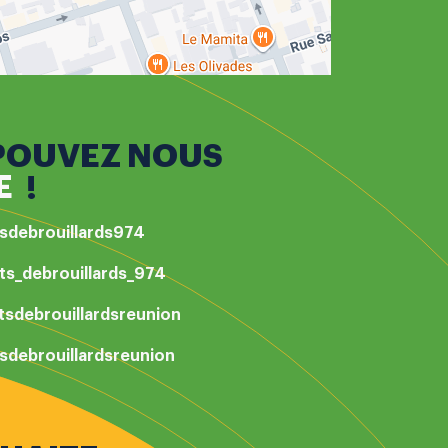
POUVEZ NOUS
E
!
tsdebrouillards974
ts_debrouillards_974
tsdebrouillardsreunion
sdebrouillardsreunion