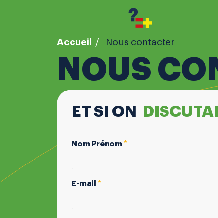
-->
Aller
au
contenu
Accueil
Nous contacter
NOUS CO
ET SI ON
DISCUTA
Nom Prénom
*
E-mail
*