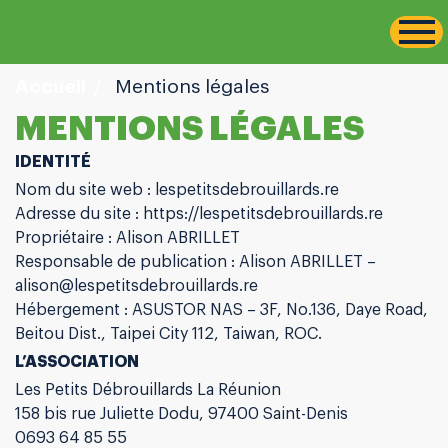
-->
Aller
au
contenu
Accueil
Mentions légales
MENTIONS LÉGALES
IDENTITÉ
Nom du site web : lespetitsdebrouillards.re
Adresse du site : https://lespetitsdebrouillards.re
Propriétaire : Alison ABRILLET
Responsable de publication : Alison ABRILLET –
alison@lespetitsdebrouillards.re
Hébergement : ASUSTOR NAS – 3F, No.136, Daye Road,
Beitou Dist., Taipei City 112, Taiwan, ROC.
L’ASSOCIATION
Les Petits Débrouillards La Réunion
158 bis rue Juliette Dodu, 97400 Saint-Denis
0693 64 85 55